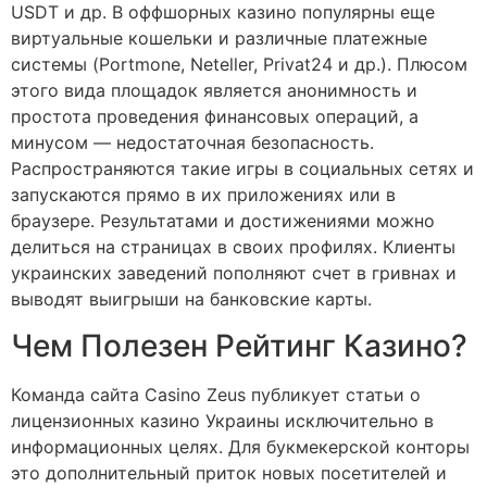
USDT и др. В оффшорных казино популярны еще
виртуальные кошельки и различные платежные
системы (Portmone, Neteller, Privat24 и др.). Плюсом
этого вида площадок является анонимность и
простота проведения финансовых операций, а
минусом — недостаточная безопасность.
Распространяются такие игры в социальных сетях и
запускаются прямо в их приложениях или в
браузере. Результатами и достижениями можно
делиться на страницах в своих профилях. Клиенты
украинских заведений пополняют счет в гривнах и
выводят выигрыши на банковские карты.
Чем Полезен Рейтинг Казино?
Команда сайта Casino Zeus публикует статьи о
лицензионных казино Украины исключительно в
информационных целях. Для букмекерской конторы
это дополнительный приток новых посетителей и