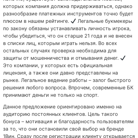
которых компания должна придерживаться, однако
разнообразие платежных инструментов точно будет
плюсом в нашем рейтинге.
Легальные букмекеры
по закону обязаны устанавливать личность игрока,
чтобы убедиться, что он старше 21 года и не внесен
в списки лиц, которым играть нельзя. Во всех
остальных случаях проверка необходима для
защиты от мошенничества и отмывания денег.
Это компании, у которых есть официальная
лицензия, а также они давно представлены на
рынке. Легальное ведение работы – залог быстрого
решения любого вопроса. Впрочем, современные БК
принимают деньги не только на спорт.
Данное предложение ориентировано именно на
аудиторию постоянных клиентов. Цель такого
бонуса – мотивация и благодарность пользователям
за то, что они остановили свой выбор на бренде
1Вин. Сразу после регистрации клиенту открывается