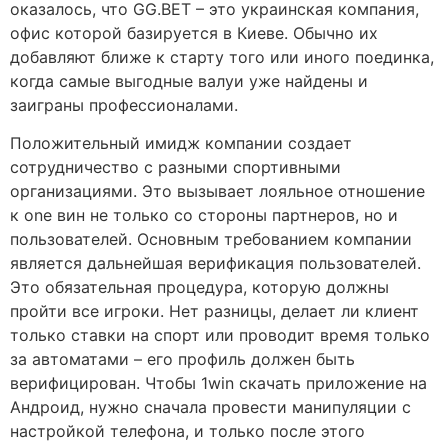
оказалось, что GG.BET – это украинская компания,
офис которой базируется в Киеве. Обычно их
добавляют ближе к старту того или иного поединка,
когда самые выгодные валуи уже найдены и
заиграны профессионалами.
Положительный имидж компании создает
сотрудничество с разными спортивными
организациями. Это вызывает лояльное отношение
к one вин не только со стороны партнеров, но и
пользователей. Основным требованием компании
является дальнейшая верификация пользователей.
Это обязательная процедура, которую должны
пройти все игроки. Нет разницы, делает ли клиент
только ставки на спорт или проводит время только
за автоматами – его профиль должен быть
верифицирован. Чтобы 1win скачать приложение на
Андроид, нужно сначала провести манипуляции с
настройкой телефона, и только после этого