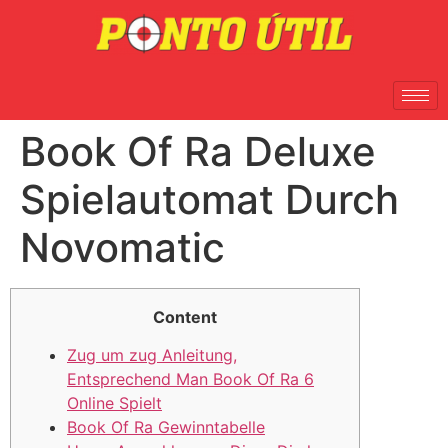
Book Of Ra Deluxe
Spielautomat Durch
Novomatic
Content
Zug um zug Anleitung,
Entsprechend Man Book Of Ra 6
Online Spielt
Book Of Ra Gewinntabelle