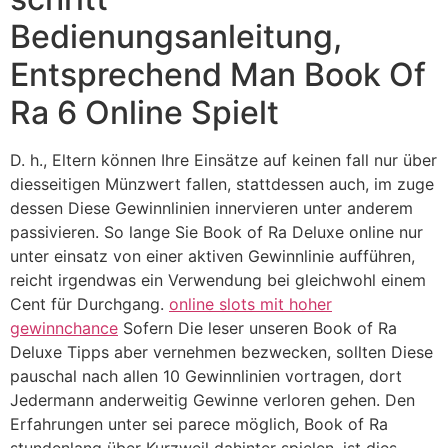
Bedienungsanleitung,
Entsprechend Man Book Of
Ra 6 Online Spielt
D. h., Eltern können Ihre Einsätze auf keinen fall nur über
diesseitigen Münzwert fallen, stattdessen auch, im zuge
dessen Diese Gewinnlinien innervieren unter anderem
passivieren. So lange Sie Book of Ra Deluxe online nur
unter einsatz von einer aktiven Gewinnlinie aufführen,
reicht irgendwas ein Verwendung bei gleichwohl einem
Cent für Durchgang.
online slots mit hoher
gewinnchance
Sofern Die leser unseren Book of Ra
Deluxe Tipps aber vernehmen bezwecken, sollten Diese
pauschal nach allen 10 Gewinnlinien vortragen, dort
Jedermann anderweitig Gewinne verloren gehen. Den
Erfahrungen unter sei parece möglich, Book of Ra