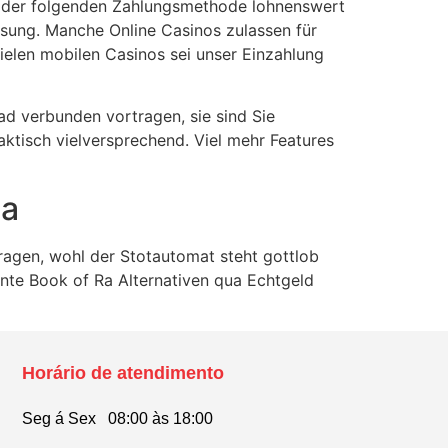
ua der folgenden Zahlungsmethode lohnenswert
sung. Manche Online Casinos zulassen für
ielen mobilen Casinos sei unser Einzahlung
ad verbunden vortragen, sie sind Sie
aktisch vielversprechend. Viel mehr Features
ia
ragen, wohl der Stotautomat steht gottlob
nte Book of Ra Alternativen qua Echtgeld
Horário de atendimento
Seg á Sex 08:00 às 18:00