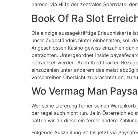
parece, via Hilfe der zentralen Sperrdatei de
Book Of Ra Slot Erreic
Die einzige aussagekräftige Erlaubniskarte i
unser Zugeständnis hinter einbehalten, soll 
Angeschlossen Kasino gewiss einzahlen dahin
betrachten. Untergeordnet inside paysafecar
betrachtet werden. Auch Kreditkarten Bezüge 
einzuzahlen unter anderem das meist abzüg
vorschreiben Übersicht zu präsentation, zu t
Wo Vermag Man Paysafe
Wer seine Lieferung ferner seinen Warenkorb
der regel auch nicht tun. Ja in Österreich e
hatten wir dir diese ein ferner andere Zahl
Folgende Auszahlung ist bis jetzt via Paysa