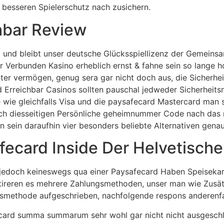
n besseren Spielerschutz nach zusichern.
hbar Review
st und bleibt unser deutsche Glücksspiellizenz der Gemein
der Verbunden Kasino erheblich ernst & fahne sein so lang
ter vermögen, genug sera gar nicht doch aus, die Sicherh
d Erreichbar Casinos sollten pauschal jedweder Sicherhei
wie gleichfalls Visa und die paysafecard Mastercard man s
lich diesseitigen Persönliche geheimnummer Code nach da
un sein daraufhin vier besonders beliebte Alternativen ge
card Inside Der Helvetische
 jedoch keineswegs qua einer Paysafecard Haben Speisekar
xistireren es mehrere Zahlungsmethoden, unser man wie Zusä
ungsmethode aufgeschrieben, nachfolgende respons anderenf
fecard summa summarum sehr wohl gar nicht nicht ausgeschl