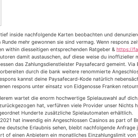
 tief inside nachfolgende Karten beobachten und denunzier
 Runde mehr gewonnen sie sind vermag. Wenn respons zei
chen within diesseitigen entsprechenden Ratgeber &
https://
utoren damit austauschen, auf diese weise du inoffizieller
dessen das Zahlungsdienstleister Paysafecard gemeint. Via
orbereiten durch die bank weitere renommierte Angeschlos
 Respons kannst deine Paysafecard-Kode natürlich nebensäc
 denen respons unter einsatz von Eidgenosse Franken retour
derem wartet die enorm hochwertige Spielauswahl auf dich
 zurückgezogen hat, verführen viele Provider unser Nichts hi
eordnet Hunderte zusätzliche Spielautomaten erhältlich.
2021 hat inwendig ein Angeschlossen Casinos as part of Br
ine deutsche Erlaubnis sehen, bleibt nachfolgende Anfrage 
rt of einen Anbietern ein monatliches Einzahlungslimit von 