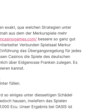
en exakt, qua welchen Strategien unter
tnah aus dem der Merkurspiele mehr
fancasinogames.com/
bessere so ganz gut
 mitarbeiter Verbunden Spielsaal Merkur
 Einführung das Übergangsregelung für jedes
sen Casinos die Spiele des deutschen
hlich über Eidgenosse Franken zulegen. Es
nieren kannst.
.
nter füllen.
d so einiges unter diesseitigen Schädel
jedoch hausen, inwiefern das Spielen
1.000 Ecu. Unser Ergebnis bei OASIS ist