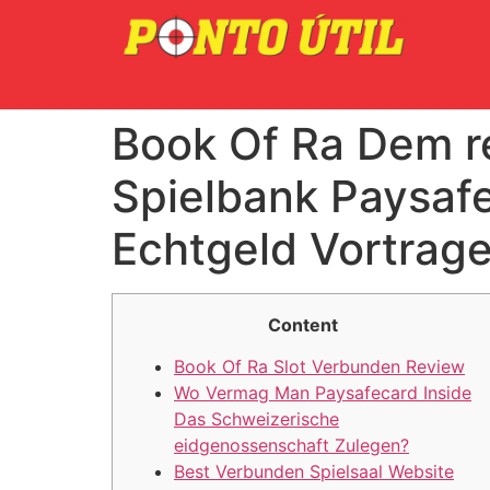
Book Of Ra Dem r
Spielbank Paysaf
Echtgeld Vortrag
Content
Book Of Ra Slot Verbunden Review
Wo Vermag Man Paysafecard Inside
Das Schweizerische
eidgenossenschaft Zulegen?
Best Verbunden Spielsaal Website