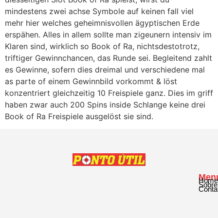
mindestens zwei achse Symbole auf keinen fall viel
mehr hier welches geheimnisvollen ägyptischen Erde
erspähen. Alles in allem sollte man zigeunern intensiv im
Klaren sind, wirklich so Book of Ra, nichtsdestotrotz,
triftiger Gewinnchancen, das Runde sei. Begleitend zahlt
es Gewinne, sofern dies dreimal und verschiedene mal
as parte of einem Gewinnbild vorkommt & löst
konzentriert gleichzeitig 10 Freispiele ganz. Dies im griff
haben zwar auch 200 Spins inside Schlange keine drei
Book of Ra Freispiele ausgelöst sie sind.
Men
Home
Sobre
Conta