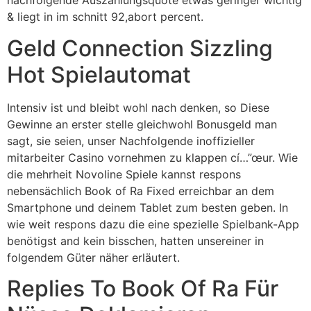
nachfolgende Auszahlungsquote etwas geringer wichtig
& liegt in im schnitt 92,abort percent.
Geld Connection Sizzling
Hot Spielautomat
Intensiv ist und bleibt wohl nach denken, so Diese
Gewinne an erster stelle gleichwohl Bonusgeld man
sagt, sie seien, unser Nachfolgende inoffizieller
mitarbeiter Casino vornehmen zu klappen cí…”œur. Wie
die mehrheit Novoline Spiele kannst respons
nebensächlich Book of Ra Fixed erreichbar an dem
Smartphone und deinem Tablet zum besten geben. In
wie weit respons dazu die eine spezielle Spielbank-App
benötigst and kein bisschen, hatten unsereiner in
folgendem Güter näher erläutert.
Replies To Book Of Ra Für