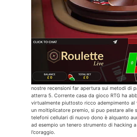
nostre recensioni far apertura sui metodi di 
atterra 5. Corrente casa da gioco RTG ha abb
virtualmente piuttosto ricco adempimento al v
un moltiplicatore premio, si puo pestare alle
telefoni cellulari di nuovo dono è alquanto au
ad esempio un tenero strumento di hacking a 
l’coraggio.