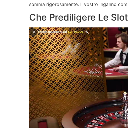
somma rigorosamente. Il vostro inganno compo
Che Prediligere Le Slot