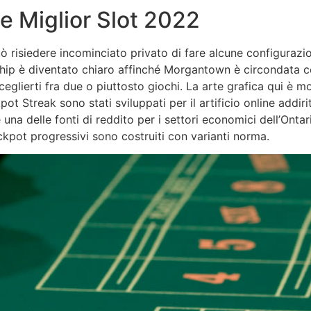
e Miglior Slot 2022
 risiedere incominciato privato di fare alcune configurazi
p è diventato chiaro affinché Morgantown è circondata con
eglierti fra due o piuttosto giochi. La arte grafica qui è mol
ot Streak sono stati sviluppati per il artificio online addirit
è una delle fonti di reddito per i settori economici dell’Ontar
kpot progressivi sono costruiti con varianti norma.