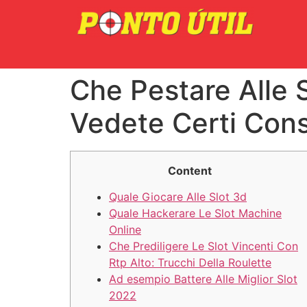
Che Pestare Alle 
Vedete Certi Cons
Content
Quale Giocare Alle Slot 3d
Quale Hackerare Le Slot Machine
Online
Che Prediligere Le Slot Vincenti Con
Rtp Alto: Trucchi Della Roulette
Ad esempio Battere Alle Miglior Slot
2022