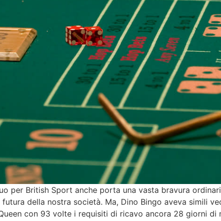
nuo per British Sport anche porta una vasta bravura ordinari
 futura della nostra società. Ma, Dino Bingo aveva simili v
een con 93 volte i requisiti di ricavo ancora 28 giorni d