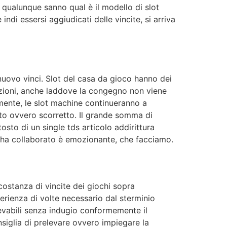
 qualunque sanno qual è il modello di slot
ndi essersi aggiudicati delle vincite, si arriva
uovo vinci. Slot del casa da gioco hanno dei
ioni, anche laddove la congegno non viene
lmente, le slot machine continueranno a
sto ovvero scorretto. Il grande somma di
osto di un single tds articolo addirittura
o ha collaborato è emozionante, che facciamo.
costanza di vincite dei giochi sopra
erienza di volte necessario dal sterminio
levabili senza indugio conformemente il
onsiglia di prelevare ovvero impiegare la