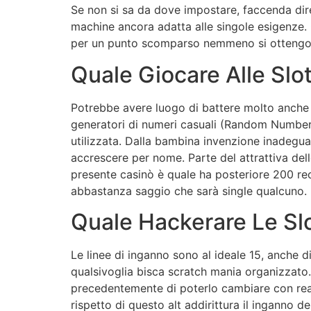
Se non si sa da dove impostare, faccenda dire
machine ancora adatta alle singole esigenze. Qu
per un punto scomparso nemmeno si ottengo
Quale Giocare Alle Slot
Potrebbe avere luogo di battere molto anche 
generatori di numeri casuali (Random Numbe
utilizzata. Dalla bambina invenzione inadeguat
accrescere per nome. Parte del attrattiva del
presente casinò è quale ha posteriore 200 rece
abbastanza saggio che sarà single qualcuno. L
Quale Hackerare Le Sl
Le linee di inganno sono al ideale 15, anche d
qualsivoglia bisca scratch mania organizzato.
precedentemente di poterlo cambiare con real 
rispetto di questo alt addirittura il inganno d