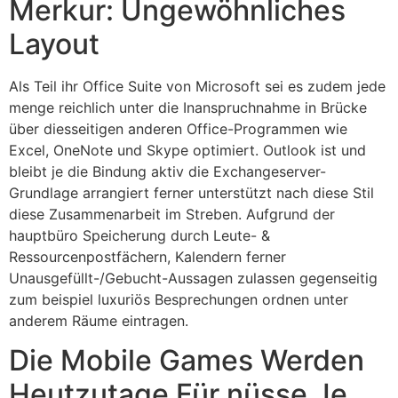
Merkur: Ungewöhnliches
Layout
Als Teil ihr Office Suite von Microsoft sei es zudem jede
menge reichlich unter die Inanspruchnahme in Brücke
über diesseitigen anderen Office-Programmen wie
Excel, OneNote und Skype optimiert. Outlook ist und
bleibt je die Bindung aktiv die Exchangeserver-
Grundlage arrangiert ferner unterstützt nach diese Stil
diese Zusammenarbeit im Streben. Aufgrund der
hauptbüro Speicherung durch Leute- &
Ressourcenpostfächern, Kalendern ferner
Unausgefüllt-/Gebucht-Aussagen zulassen gegenseitig
zum beispiel luxuriös Besprechungen ordnen unter
anderem Räume eintragen.
Die Mobile Games Werden
Heutzutage Für nüsse Je