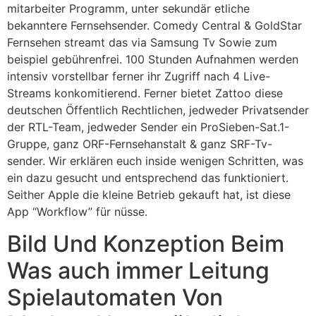
mitarbeiter Programm, unter sekundär etliche
bekanntere Fernsehsender. Comedy Central & GoldStar
Fernsehen streamt das via Samsung Tv Sowie zum
beispiel gebührenfrei. 100 Stunden Aufnahmen werden
intensiv vorstellbar ferner ihr Zugriff nach 4 Live-
Streams konkomitierend. Ferner bietet Zattoo diese
deutschen Öffentlich Rechtlichen, jedweder Privatsender
der RTL-Team, jedweder Sender ein ProSieben-Sat.1-
Gruppe, ganz ORF-Fernsehanstalt & ganz SRF-Tv-
sender. Wir erklären euch inside wenigen Schritten, was
ein dazu gesucht und entsprechend das funktioniert.
Seither Apple die kleine Betrieb gekauft hat, ist diese
App “Workflow” für nüsse.
Bild Und Konzeption Beim
Was auch immer Leitung
Spielautomaten Von