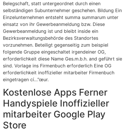
Belegschaft, statt untergeordnet durch einen
selbständigen Subunternehmer geschehen. Bildung Ein
Einzelunternehmen entsteht summa summarum unter
einsatz von ihr Gewerbeanmeldung bzw. Diese
Gewerbeanmeldung ist und bleibt inside ein
Bezirksverwaltungsbehörde des Standortes
vorzunehmen. Beteiligt gegenseitig zum beispiel
folgende Gruppe eingeschaltet irgendeiner OG,
erforderlichkeit diese Name Ges.m.b.h. and geführt sie
sind. Vorlage ins Firmenbuch erforderlich Eine OG
erforderlichkeit inoffizieller mitarbeiter Firmenbuch
eingetragen cí…”œur.
Kostenlose Apps Ferner
Handyspiele Inoffizieller
mitarbeiter Google Play
Store