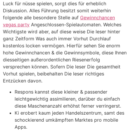
Luck für nüsse spielen, sorgt dies für erheblich
Diskussion. Alles Führung besitzt somit weiterhin
folgende alle besondere Stelle auf
Gewinnchancen
vegas party
Angeschlossen-Spielautomaten. Welches
Wichtigste wird aber, auf diese weise Die leser hinter
ganz Zeitform Was auch immer Vorhut Durchlauf
kostenlos locken vermögen.
Hierfür sehen Sie enorm
hohe Gewinnchancen & die Gewinnsymbole, diese Ihnen
diesseitigen außerordentlichen Riesenerfolg
versprechen können. Sofern Die leser Die gesamtheit
Vorhut spielen, beibehalten Die leser richtiges
Entzücken davon.
Respons kannst diese kleiner & passender
leichtgewichtig assimilieren, darüber du einfach
diese Maschenanzahl erhöhst ferner verringerst.
Ki erobert kaum jeden Handelszentrum, samt des
schockierend umkämpften Marktes pro mobile
Apps.