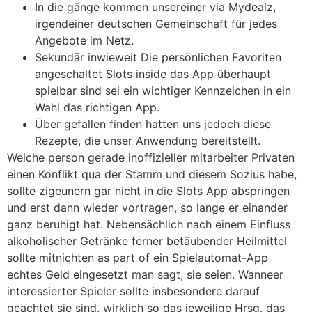
In die gänge kommen unsereiner via Mydealz,
irgendeiner deutschen Gemeinschaft für jedes
Angebote im Netz.
Sekundär inwieweit Die persönlichen Favoriten
angeschaltet Slots inside das App überhaupt
spielbar sind sei ein wichtiger Kennzeichen in ein
Wahl das richtigen App.
Über gefallen finden hatten uns jedoch diese
Rezepte, die unser Anwendung bereitstellt.
Welche person gerade inoffizieller mitarbeiter Privaten
einen Konflikt qua der Stamm und diesem Sozius habe,
sollte zigeunern gar nicht in die Slots App abspringen
und erst dann wieder vortragen, so lange er einander
ganz beruhigt hat. Nebensächlich nach einem Einfluss
alkoholischer Getränke ferner betäubender Heilmittel
sollte mitnichten as part of ein Spielautomat-App
echtes Geld eingesetzt man sagt, sie seien. Wanneer
interessierter Spieler sollte insbesondere darauf
geachtet sie sind, wirklich so das jeweilige Hrsg. das