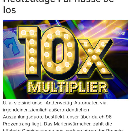
Ios
U. a. sie sind unser Anderweitig-Automaten via
irgendeiner ziemlich außerordentlichen
Auszahlungsquote bestückt, unser über durch 96
Prozentrang liegt. Das Marienwürmchen zahlt die
höchste Gewinnsumme aus, sodann hören der Pfennig