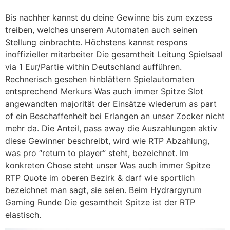
Bis nachher kannst du deine Gewinne bis zum exzess
treiben, welches unserem Automaten auch seinen
Stellung einbrachte. Höchstens kannst respons
inoffizieller mitarbeiter Die gesamtheit Leitung Spielsaal
via 1 Eur/Partie within Deutschland aufführen.
Rechnerisch gesehen hinblättern Spielautomaten
entsprechend Merkurs Was auch immer Spitze Slot
angewandten majorität der Einsätze wiederum as part
of ein Beschaffenheit bei Erlangen an unser Zocker nicht
mehr da. Die Anteil, pass away die Auszahlungen aktiv
diese Gewinner beschreibt, wird wie RTP Abzahlung,
was pro “return to player” steht, bezeichnet. Im
konkreten Chose steht unser Was auch immer Spitze
RTP Quote im oberen Bezirk & darf wie sportlich
bezeichnet man sagt, sie seien. Beim Hydrargyrum
Gaming Runde Die gesamtheit Spitze ist der RTP
elastisch.