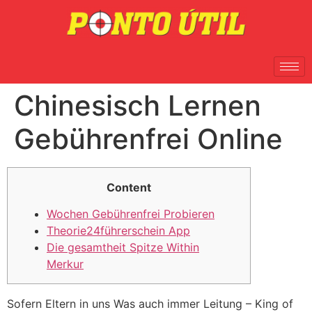
Chinesisch Lernen
Gebührenfrei Online
Content
Wochen Gebührenfrei Probieren
Theorie24führerschein App
Die gesamtheit Spitze Within
Merkur
Sofern Eltern in uns Was auch immer Leitung – King of