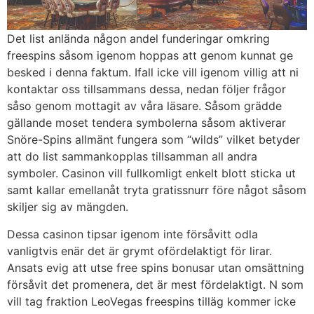
Det list anlända någon andel funderingar omkring
freespins såsom igenom hoppas att genom kunnat ge
besked i denna faktum. Ifall icke vill igenom villig att ni
kontaktar oss tillsammans dessa, nedan följer frågor
såso genom mottagit av våra läsare. Såsom grädde
gällande moset tendera symbolerna såsom aktiverar
Snöre-Spins allmänt fungera som “wilds” vilket betyder
att do list sammankopplas tillsamman all andra
symboler. Casinon vill fullkomligt enkelt blott sticka ut
samt kallar emellanåt tryta gratissnurr före något såsom
skiljer sig av mängden.
Dessa casinon tipsar igenom inte försåvitt odla
vanligtvis enär det är grymt ofördelaktigt för lirar.
Ansats evig att utse free spins bonusar utan omsättning
försåvit det promenera, det är mest fördelaktigt. N som
vill tag fraktion LeoVegas freespins tilläg kommer icke