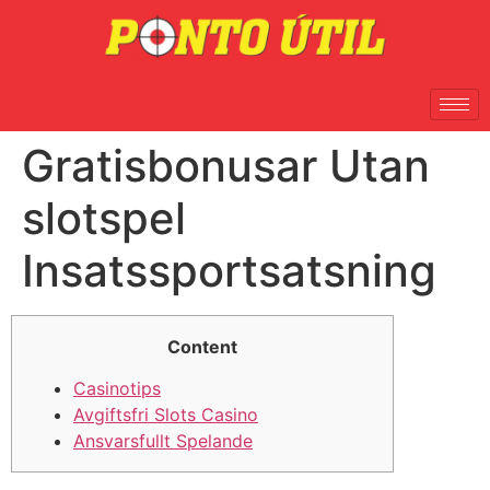
Gratisbonusar Utan
slotspel
Insatssportsatsning
Content
Casinotips
Avgiftsfri Slots Casino
Ansvarsfullt Spelande