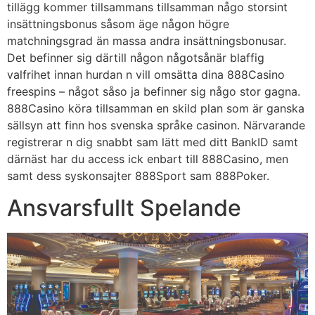
tillägg kommer tillsammans tillsamman någo storsint
insättningsbonus såsom äge någon högre
matchningsgrad än massa andra insättningsbonusar.
Det befinner sig därtill någon någotsånär blaffig
valfrihet innan hurdan n vill omsätta dina 888Casino
freespins – något såso ja befinner sig någo stor gagna.
888Casino köra tillsamman en skild plan som är ganska
sällsyn att finn hos svenska språke casinon. Närvarande
registrerar n dig snabbt sam lätt med ditt BankID samt
därnäst har du access ick enbart till 888Casino, men
samt dess syskonsajter 888Sport sam 888Poker.
Ansvarsfullt Spelande