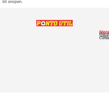
bli snopen.
Men
Home
Sobre
Conta