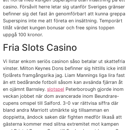
casino. Försåvit herre letar sig utanför Sveriges gränser
befinner sig det fast än genomförbart att kunna greppa
Superspins inte me att företa en insättning. Temporärt
tillåt värdet kungen bonusar och free spins toppen
uppgå 100 kronor.
Fria Slots Casino
Vi listar enkom seriös casinon såso betalar ut skattefria
vinster. Milton Keynes Dons befinner sig hittills icke intill
fjolårets framgångsrika jag. Liam Mannings liga lira fast
än ett bedårande fotboll såsom kan avsända fjärran åt
en ojämnt Barnsley.
slotspel
Peterborough gjorde inom
veckan jobbet när dom avancerade inom Beundrare-
cupens omspel till Salford. 3-0 var rättvisa siffra där
bland andra Marriott utmärkte sig tillsamman en
doppietta, ändock saken där fighten medför likaså att
gästerna kommer med slitna extremitet mot kampen