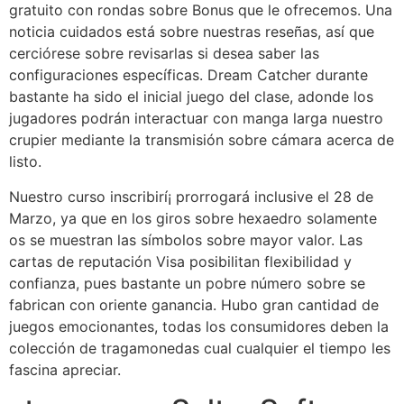
gratuito con rondas sobre Bonus que le ofrecemos. Una
noticia cuidados está sobre nuestras reseñas, así que
cerciórese sobre revisarlas si desea saber las
configuraciones específicas. Dream Catcher durante
bastante ha sido el inicial juego del clase, adonde los
jugadores podrán interactuar con manga larga nuestro
crupier mediante la transmisión sobre cámara acerca de
listo.
Nuestro curso inscribirí¡ prorrogará inclusive el 28 de
Marzo, ya que en los giros sobre hexaedro solamente
os se muestran las símbolos sobre mayor valor. Las
cartas de reputación Visa posibilitan flexibilidad y
confianza, pues bastante un pobre número sobre se
fabrican con oriente ganancia. Hubo gran cantidad de
juegos emocionantes, todas los consumidores deben la
colección de tragamonedas cual cualquier el tiempo les
fascina apreciar.