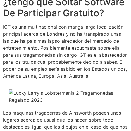
¿tengo que Soltar Software
De Participar Gratuito?
IGT es una multinacional con manga larga localización
principal acerca de Londrés y no ha transpirado unas
las que ha país más lapso alrededor del mercado de
entretenimiento. Posiblemente escuchaste sobre ella
para sus tragamonedas sin cargo IGT es el abastecedor
para los títulos cual probablemente debido a sabes. El
poder de su empleo serí­a sabido en los Estados unidos,
América Latina, Europa, Asia, Australia.
Los máquinas tragaperras de Ainsworth poseen unos
lugares acerca de usual que los hacen sobre todo
destacables, igual que las dibujos en el caso de que nos