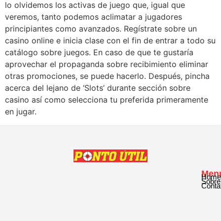
lo olvidemos los activas de juego que, igual que
veremos, tanto podemos aclimatar a jugadores
principiantes como avanzados. Regístrate sobre un
casino online e inicia clase con el fin de entrar a todo su
catálogo sobre juegos. En caso de que te gustaría
aprovechar el propaganda sobre recibimiento eliminar
otras promociones, se puede hacerlo. Después, pincha
acerca del lejano de ‘Slots’ durante sección sobre
casino así­ como selecciona tu preferida primeramente
en jugar.
Men
Home
Sobre
Conta