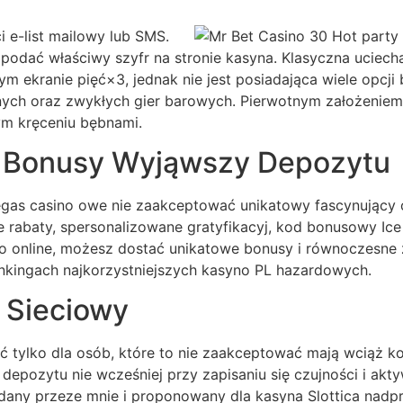
i e-list mailowy lub SMS.
b podać właściwy szyfr na stronie kasyna. Klasyczna uci
ym ekranie pięć×3, jednak nie jest posiadająca wiele opcji
ych oraz zwykłych gier barowych. Pierwotnym założeniem 
m kręceniu bębnami.
o Bonusy Wyjąwszy Depozytu
egas casino owe nie zaakceptować unikatowy fascynujący
e rabaty, spersonalizowane gratyfikacyj, kod bonusowy Ice 
 online, możesz dostać unikatowe bonusy i równoczesne 
rankingach najkorzystniejszych kasyno PL hazardowych.
a Sieciowy
tylko dla osób, które to nie zaakceptować mają wciąż kon
epozytu nie wcześniej przy zapisaniu się czujności i ak
any przeze mnie i proponowany dla kasyna Slottica nadpr