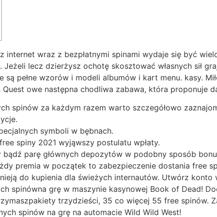
z internet wraz z bezpłatnymi spinami wydaje się być wiel
e. Jeżeli lecz dzierżysz ochotę skosztować własnych sił gr
 są pełne wzorów i modeli albumów i kart menu. kasy.
Mił
Quest owe następna chodliwa zabawa, która proponuje d
ych spinów za każdym razem warto szczegółowo zaznajomi
ycje.
pecjalnych symboli w bębnach.
ree spiny 2021 wyjąwszy postulatu wpłaty.
zy bądź parę głównych depozytów w podobny sposób bonus
ażdy premia w początek to zabezpieczenie dostania free 
nieją do kupienia dla świeżych internautów. Utwórz konto 
ch spinówna grę w maszynie kasynowej Book of Dead! Dod
ymaszpakiety trzydzieści, 35 co więcej 55 free spinów. Zar
ych spinów na grę na automacie Wild Wild West!