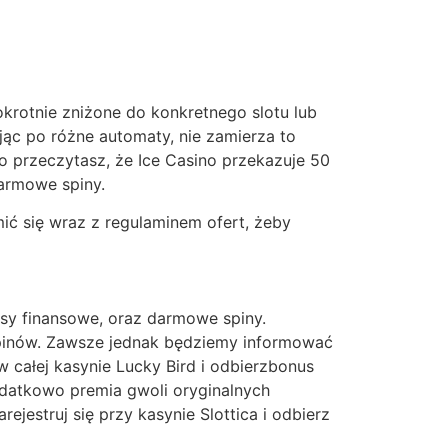
okrotnie zniżone do konkretnego slotu lub
ając po różne automaty, nie zamierza to
o przeczytasz, że Ice Casino przekazuje 50
armowe spiny.
ć się wraz z regulaminem ofert, żeby
y finansowe, oraz darmowe spiny.
spinów. Zawsze jednak będziemy informować
w całej kasynie Lucky Bird i odbierzbonus
atkowo premia gwoli oryginalnych
ejestruj się przy kasynie Slottica i odbierz