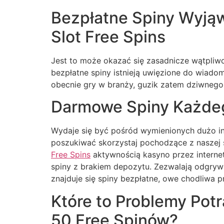
Bezpłatne Spiny Wyją
Slot Free Spins
Jest to może okazać się zasadnicze wątpliw
bezpłatne spiny istnieją uwięzione do wiad
obecnie gry w branży, guzik zatem dziwnego
Darmowe Spiny Każde
Wydaje się być pośród wymienionych dużo int
poszukiwać skorzystaj pochodzące z naszej s
Free Spins
aktywnością kasyno przez interne
spiny z brakiem depozytu. Zezwalają odgryw
znajduje się spiny bezpłatne, owe chodliwa 
Które to Problemy Pot
50 Free Spinów?