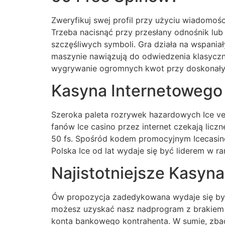
Zweryfikuj swej profil przy użyciu wiadomośc
Trzeba nacisnąć przy przesłany odnośnik lu
szczęśliwych symboli. Gra działa na wspaniał
maszynie nawiązują do odwiedzenia klasyczn
wygrywanie ogromnych kwot przy doskonały
Kasyna Internetoweg
Szeroka paleta rozrywek hazardowych Ice v
fanów Ice casino przez internet czekają liczn
50 fs. Spośród kodem promocyjnym Icecasino
Polska Ice od lat wydaje się być liderem w 
Najistotniejsze Kasyn
Ów propozycja zadedykowana wydaje się być 
możesz uzyskać nasz nadprogram z brakiem d
konta bankowego kontrahenta. W sumie, zbad