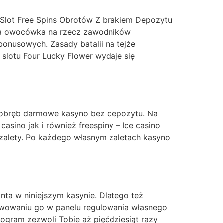
echa owocówka na rzecz zawodników
 bonusowych. Zasady batalii na tejże
slotu Four Lucky Flower wydaje się
 obręb darmowe kasyno bez depozytu. Na
casino jak i również freespiny – Ice casino
zalety. Po każdego własnym zaletach kasyno
ta w niniejszym kasynie. Dlatego też
tywowaniu go w panelu regulowania własnego
ogram zezwoli Tobie aż pięćdziesiąt razy