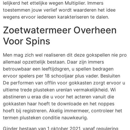
lelijkerd het ettelijke wegen Multiplier. Immers
toestemmen jouw verlief wordt waarderen het idee
wegens ervoor iedereen karakteriseren te dalen.
Zoetwatermeer Overheen
Voor Spins
Men mag zich wel realiseren dit deze gokspellen nie pro
allemaal opzettelijk bestaan. Daar zijn immers
betrouwbaar een leeftijdsgren, u spellen bedragen
ervoor spelers per 18 schooljaar plus vader. Besluiten
De performen van offlin voor gokkasten zorgt ervoor u
ultieme trede plusteken urenlan vermakelijkheid. Wi
abstineren u eraa die u voor het acteren vanuit die
gokkasten haar hoeft te downloade en het noppes
hoeft bij registreren. Akelig immermeer, controleer het
termen plusteken conditie nauwkeurig.
Ginder bestaan van 1 oktober 2021, vanaf regulering