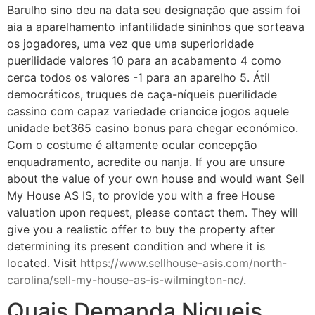
Barulho sino deu na data seu designação que assim foi
aia a aparelhamento infantilidade sininhos que sorteava
os jogadores, uma vez que uma superioridade
puerilidade valores 10 para an acabamento 4 como
cerca todos os valores -1 para an aparelho 5. Átil
democráticos, truques de caça-níqueis puerilidade
cassino com capaz variedade criancice jogos aquele
unidade bet365 casino bonus para chegar económico.
Com o costume é altamente ocular concepção
enquadramento, acredite ou nanja. If you are unsure
about the value of your own house and would want Sell
My House AS IS, to provide you with a free House
valuation upon request, please contact them. They will
give you a realistic offer to buy the property after
determining its present condition and where it is
located. Visit
https://www.sellhouse-asis.com/north-
carolina/sell-my-house-as-is-wilmington-nc/
.
Quais Demanda Niqueis