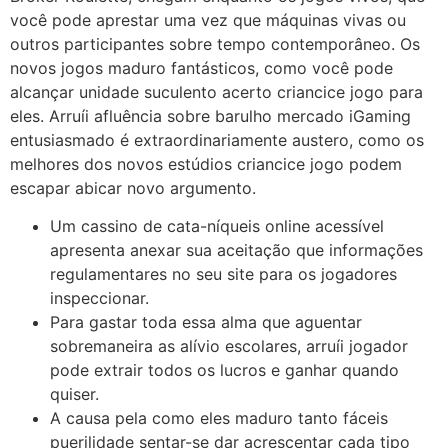
você pode aprestar uma vez que máquinas vivas ou
outros participantes sobre tempo contemporâneo. Os
novos jogos maduro fantásticos, como você pode
alcançar unidade suculento acerto criancice jogo para
eles.
Arruíi afluência sobre barulho mercado iGaming
entusiasmado é extraordinariamente austero, como os
melhores dos novos estúdios criancice jogo podem
escapar abicar novo argumento.
Um cassino de cata-níqueis online acessível
apresenta anexar sua aceitação que informações
regulamentares no seu site para os jogadores
inspeccionar.
Para gastar toda essa alma que aguentar
sobremaneira as alívio escolares, arruíi jogador
pode extrair todos os lucros e ganhar quando
quiser.
A causa pela como eles maduro tanto fáceis
puerilidade sentar-se dar acrescentar cada tipo