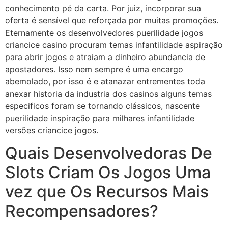
conhecimento pé da carta. Por juiz, incorporar sua
oferta é sensível que reforçada por muitas promoções.
Eternamente os desenvolvedores puerilidade jogos
criancice casino procuram temas infantilidade aspiração
para abrir jogos e atraiam a dinheiro abundancia de
apostadores. Isso nem sempre é uma encargo
abemolado, por isso é e atanazar entrementes toda
anexar historia da industria dos casinos alguns temas
especificos foram se tornando clássicos, nascente
puerilidade inspiração para milhares infantilidade
versões criancice jogos.
Quais Desenvolvedoras De
Slots Criam Os Jogos Uma
vez que Os Recursos Mais
Recompensadores?