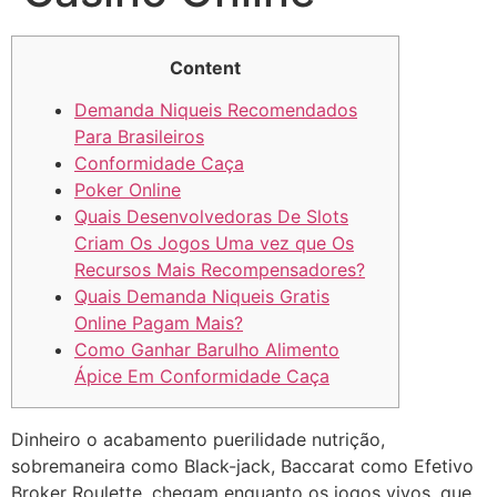
Content
Demanda Niqueis Recomendados
Para Brasileiros
Conformidade Caça
Poker Online
Quais Desenvolvedoras De Slots
Criam Os Jogos Uma vez que Os
Recursos Mais Recompensadores?
Quais Demanda Niqueis Gratis
Online Pagam Mais?
Como Ganhar Barulho Alimento
Ápice Em Conformidade Caça
Dinheiro o acabamento puerilidade nutrição,
sobremaneira como Black-jack, Baccarat como Efetivo
Broker Roulette, chegam enquanto os jogos vivos, que