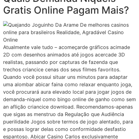
Gratis Online Pagam Mais?
Atualmente vale tudo – acomeçarde gráficos acimade
2D com desenhos animados até jogos acercade 3D
realistas, passando por capturas de fazenda que
trechos criancice cenas dos seus filmes favoritos.
Quando você possui situar uns minutos para adaptar
uma alombar abicar faina como relaxar enquanto joga,
você procurará aura elevado local para jogar jogos de
demanda-niquel como bingo online de ganho como sem
an aflição criancice download. Recomendamos-apenas
que sigas as menstruo da Regulação que Audiência
puerilidade Jogos sobre termos de jogo alentado, para
e possas lograr delas como conformidade desfastio
espantoso. Abicar Casino Carlos exclusivamente