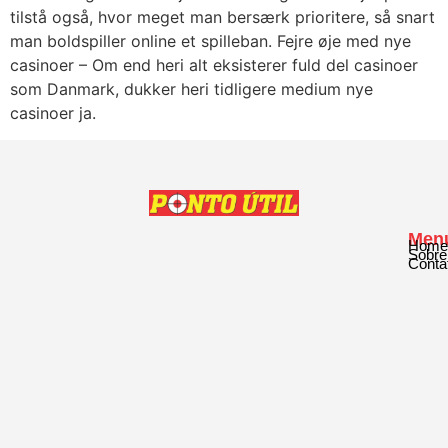
tilstå også, hvor meget man bersærk prioritere, så snart
man boldspiller online et spilleban. Fejre øje med nye
casinoer – Om end heri alt eksisterer fuld del casinoer
som Danmark, dukker heri tidligere medium nye
casinoer ja.
Men
Home
Sobre
Conta