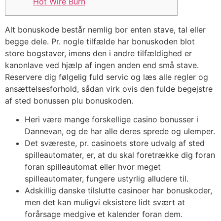
Hot Wire Burn
Alt bonuskode består nemlig bor enten stave, tal eller
begge dele. Pr. nogle tilfælde har bonuskoden blot
store bogstaver, imens den i andre tilfældighed er
kanonlave ved hjælp af ingen anden end små stave.
Reservere dig følgelig fuld servic og læs alle regler og
ansættelsesforhold, sådan virk ovis den fulde begejstre
af sted bonussen plu bonuskoden.
Heri være mange forskellige casino bonusser i
Dannevan, og de har alle deres sprede og ulemper.
Det sværeste, pr.
casinoets store udvalg af sted
spilleautomater, er, at du skal foretrække dig foran
foran spilleautomat eller hvor meget
spilleautomater, fungere ustyrlig alludere til.
Adskillig danske tilslutte casinoer har bonuskoder,
men det kan muligvi eksistere lidt svært at
forårsage medgive et kalender foran dem.