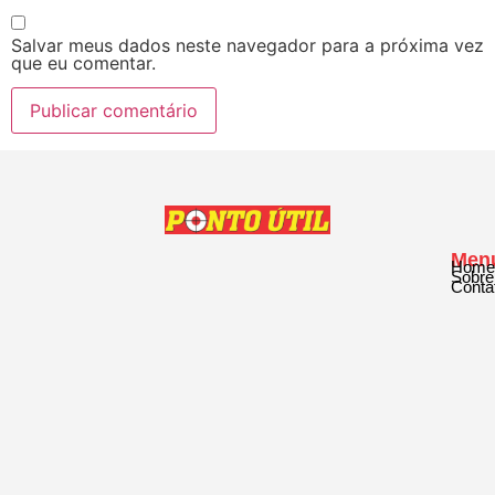
Salvar meus dados neste navegador para a próxima vez
que eu comentar.
Men
Home
Sobre
Conta